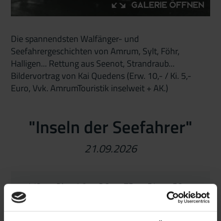
Galerie öffnen
Die spannendsten Walfänger- und
Seefahrergeschichten von Amrum, Sylt, Föhr,
Halligen... Rettung aus Seenot, Strandraub...
Bildervortrag von Kai Quedens (Erw. 10,- / Ki. 5,-
Euro, Vvk. AmrumTouristik inselweit + AK.)
"Inseln der Seefahrer"
21.09.2026
Mo
Di
Mi
Do
Fr
Sa
So
31
1
2
3
4
5
6