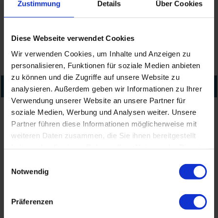
7
8
9
10
11
12
13
Zustimmung
Details
Über Cookies
14
15
16
17
18
19
20
Diese Webseite verwendet Cookies
21
22
23
24
25
26
27
Wir verwenden Cookies, um Inhalte und Anzeigen zu
28
29
30
1
2
3
4
personalisieren, Funktionen für soziale Medien anbieten
zu können und die Zugriffe auf unsere Website zu
September
2026
analysieren. Außerdem geben wir Informationen zu Ihrer
Verwendung unserer Website an unsere Partner für
soziale Medien, Werbung und Analysen weiter. Unsere
"Inseln der Seefahrer"
Partner führen diese Informationen möglicherweise mit
weiteren Daten zusammen, die Sie ihnen bereitgestellt
haben oder die sie im Rahmen Ihrer Nutzung der Dienste
21.09.2026
gesammelt haben.
Einwilligungsauswahl
Notwendig
20:00 Uhr
Präferenzen