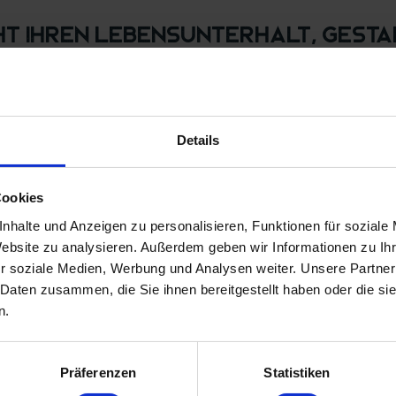
ht Ihren Lebensunterhalt, gestal
Bedienungsroboter, hautnah erlebbare Geschichte auf
einsame Strandspaziergänge, Fine Dining auf selbst
h von Abenteuer mit, das bereits mit der Fährfahrt v
und fußläufig das saphirblaue Meer aufblitzen sieht
Details
 Familiäre, hier kennt jeder jeden. Wir freuen uns, 
und Arbeiten zu unterstützen!
Cookies
nhalte und Anzeigen zu personalisieren, Funktionen für soziale
Website zu analysieren. Außerdem geben wir Informationen zu I
r soziale Medien, Werbung und Analysen weiter. Unsere Partner
 Daten zusammen, die Sie ihnen bereitgestellt haben oder die s
n.
ichtigen Infos gibts auf diesen 
Präferenzen
Statistiken