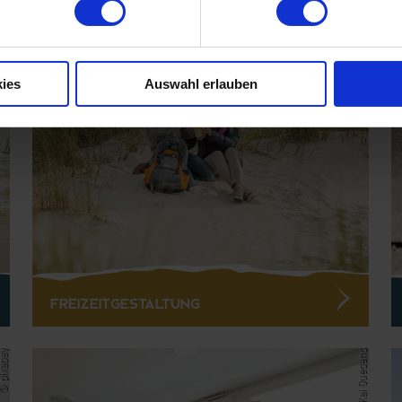
Oliver Franke
© Oliver Franke
ies
Auswahl erlauben
Freizeitgestaltung
 pixabay
© Kai Quedens