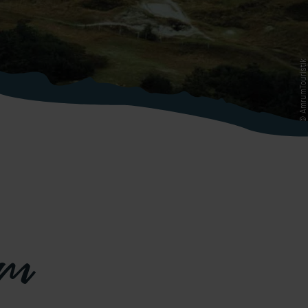
© AmrumTouristik
um