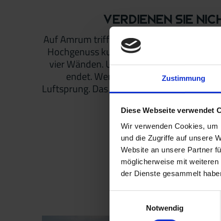
Verdienen Sie nic
Auf Amrum trifft Handwerker*in auf KI im 
Hochgenuss kultureller Sternstunden auf 
vier Wänden. Und immer schwingt ein Hauc
endet. Wenn man mitten im Ort steht 
Zustimmung
Luftsprung. Das Besondere an Amrum ist das
Diese Webseite verwendet 
Wir verwenden Cookies, um I
und die Zugriffe auf unsere 
Website an unsere Partner fü
möglicherweise mit weiteren
der Dienste gesammelt habe
Alle w
Einwilligungsauswahl
Notwendig