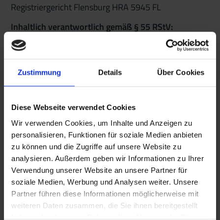
Registriergericht Flensburg HRA 5945 FL
Inhaltlich verantwortlich gemäß § 55 RStV:
AmrumTouristik AöR
Anschrift: Inselstr. 14, 25946 Wittdün auf Amrum
Telefon: 04682-94030
Zustimmung
Details
Über Cookies
E-Mail:
info@amrum.de
Datenschutzbeauftragter
Diese Webseite verwendet Cookies
Frank Thomsen
Wir verwenden Cookies, um Inhalte und Anzeigen zu
Datenschutzbeauftragter@amrum.de
personalisieren, Funktionen für soziale Medien anbieten
Online-Streitbeilegung
zu können und die Zugriffe auf unsere Website zu
Die Europäische Kommission stellt unter
analysieren. Außerdem geben wir Informationen zu Ihrer
https://ec.europa.eu/consumers/odr/
eine Plattform
Verwendung unserer Website an unsere Partner für
zur Online-Streitbeilegung bereit, die Verbraucher für
soziale Medien, Werbung und Analysen weiter. Unsere
Partner führen diese Informationen möglicherweise mit
die Beilegung einer Streitigkeit nutzen können und
weiteren Daten zusammen, die Sie ihnen bereitgestellt
auf der weitere Informationen zum Thema
haben oder die sie im Rahmen Ihrer Nutzung der Dienste