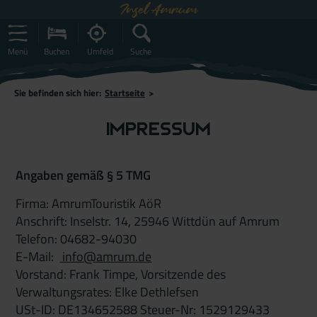
Insel Amrum
Menü
Buchen
Umfeld
Suche
Sie befinden sich hier:
Startseite
>
Impressum
Angaben gemäß § 5 TMG
Firma: AmrumTouristik AöR
Anschrift: Inselstr. 14, 25946 Wittdün auf Amrum
Telefon: 04682-94030
E-Mail:
info@amrum.de
Vorstand: Frank Timpe, Vorsitzende des
Verwaltungsrates: Elke Dethlefsen
USt-ID: DE134652588 Steuer-Nr: 1529129433