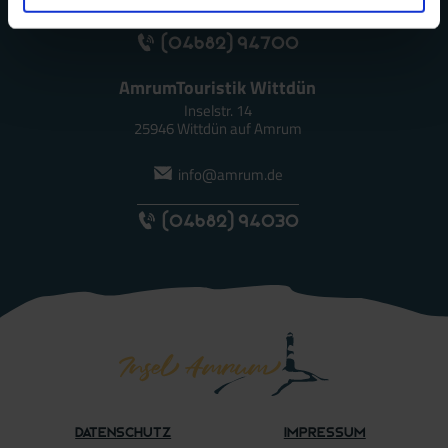
(04682) 94700
AmrumTouristik Wittdün
Inselstr. 14
25946 Wittdün auf Amrum
info@amrum.de
(04682) 94030
Datenschutz
Impressum