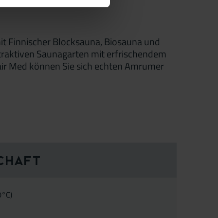
mit Finnischer Blocksauna, Biosauna und
raktiven Saunagarten mit erfrischendem
ir Med können Sie sich echten Amrumer
chaft
0°C)