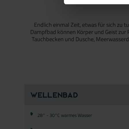
Endlich einmal Zeit, etwas für sich zu
Dampfbad können Körper und Geist zur 
Tauchbecken und Dusche, Meerwasserdu
Wellenbad
28° - 30°C warmes Was