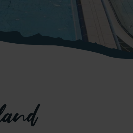
©
land