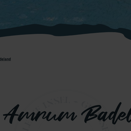
deland
 Amrum Bade