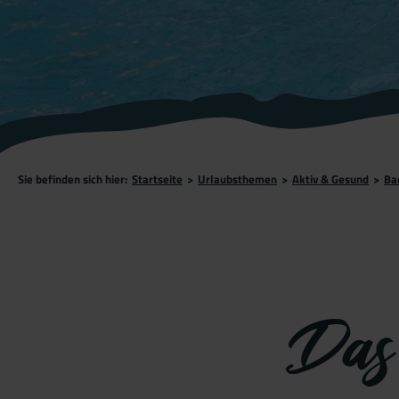
Sie befinden sich hier:
Startseite
>
Urlaubsthemen
>
Aktiv & Gesund
>
Ba
Das