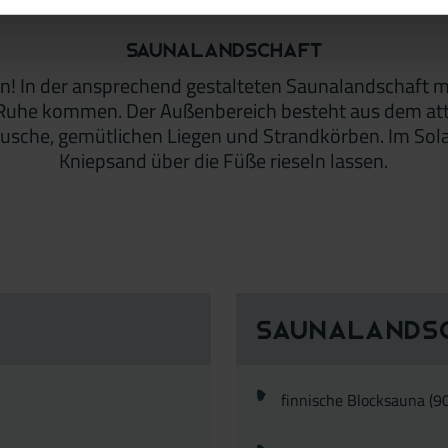
Saunalandschaft
 tun! In der ansprechend gestalteten Saunalandschaft 
Ruhe kommen. Der Außenbereich besteht aus dem att
sche, gemütlichen Liegen und Strandkörben. Im Sola
Kniepsand über die Füße rieseln lassen.
Saunalands
ser
finnische Blocksauna (9