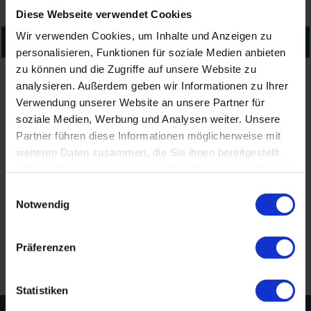
26
27
28
29
30
31
1
Diese Webseite verwendet Cookies
Wir verwenden Cookies, um Inhalte und Anzeigen zu
Oktober
2026
personalisieren, Funktionen für soziale Medien anbieten
zu können und die Zugriffe auf unsere Website zu
analysieren. Außerdem geben wir Informationen zu Ihrer
"Amrum erzählt!"
Verwendung unserer Website an unsere Partner für
soziale Medien, Werbung und Analysen weiter. Unsere
Partner führen diese Informationen möglicherweise mit
01.10.2026
weiteren Daten zusammen, die Sie ihnen bereitgestellt
20:00 Uhr
haben oder die sie im Rahmen Ihrer Nutzung der Dienste
gesammelt haben.
Einwilligungsauswahl
Notwendig
Präferenzen
Statistiken