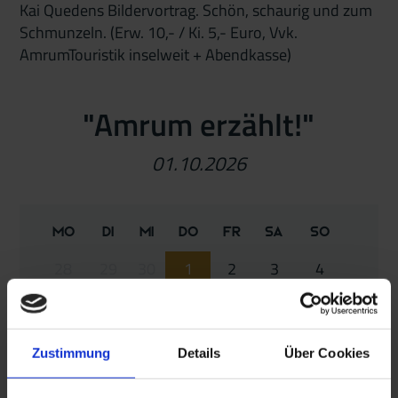
Kai Quedens Bildervortrag. Schön, schaurig und zum
Schmunzeln. (Erw. 10,- / Ki. 5,- Euro, Vvk.
AmrumTouristik inselweit + Abendkasse)
"Amrum erzählt!"
01.10.2026
Mo
Di
Mi
Do
Fr
Sa
So
28
29
30
1
2
3
4
5
6
7
8
9
10
11
12
13
14
15
16
17
18
Zustimmung
Details
Über Cookies
19
20
21
22
23
24
25