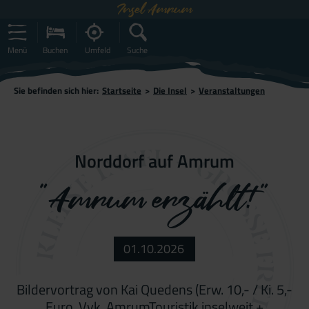
Insel Amrum
Menü
Buchen
Umfeld
Suche
Sie befinden sich hier:
Startseite
>
Die Insel
>
Veranstaltungen
Norddorf auf Amrum
"Amrum erzählt!"
01.10.2026
Bildervortrag von Kai Quedens (Erw. 10,- / Ki. 5,-
Euro, Vvk. AmrumTouristik inselweit +