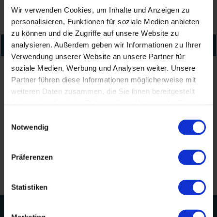
24
25
26
27
28
29
30
Wir verwenden Cookies, um Inhalte und Anzeigen zu
31
1
2
3
4
5
6
personalisieren, Funktionen für soziale Medien anbieten
zu können und die Zugriffe auf unsere Website zu
August
2026
analysieren. Außerdem geben wir Informationen zu Ihrer
Verwendung unserer Website an unsere Partner für
soziale Medien, Werbung und Analysen weiter. Unsere
Partner führen diese Informationen möglicherweise mit
Abendführung
weiteren Daten zusammen, die Sie ihnen bereitgestellt
haben oder die sie im Rahmen Ihrer Nutzung der Dienste
12.08.2026
gesammelt haben.
Einwilligungsauswahl
19:30 Uhr
Notwendig
Präferenzen
Statistiken