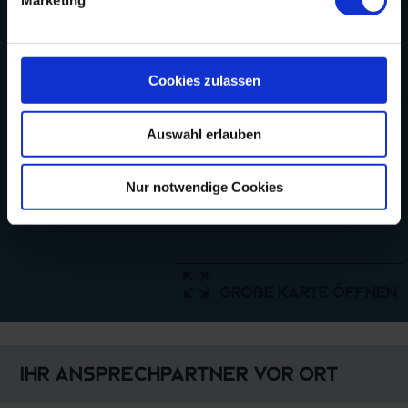
Marketing
Veranstaltungsort &
Kontakt
ÖÖMRANG HÜS
Cookies zulassen
Waaswai 1
25946 Nebel
Auswahl erlauben
Nur notwendige Cookies
große Karte öffnen
Ihr Ansprechpartner vor Ort