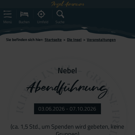
Insel Amrum
Menü
Buchen
Umfeld
Suche
Sie befinden sich hier:
Startseite
>
Die Insel
>
Veranstaltungen
Nebel
Abendführung
03.06.2026 - 07.10.2026
(ca. 1,5 Std., um Spenden wird gebeten, keine
Gruppen)