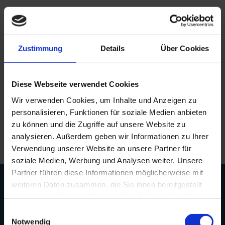
24
25
26
27
24
28
25
29
26
30
27
direkter Meerblick
31
1
2
3
31
4
1
5
2
6
3
Durchwohnen - von Süden bis Norden
1 Balkon OG (Terrasse EG) zum Süden
Zustimmung
Details
Über Cookies
1 Balkon mit Meerblick zum Norden
Separater Eingang für nur 2 Ferienwohnungen (EG
und DG)
Diese Webseite verwendet Cookies
Wir verwenden Cookies, um Inhalte und Anzeigen zu
***
personalisieren, Funktionen für soziale Medien anbieten
zu können und die Zugriffe auf unsere Website zu
Mindestmietzeit: eine Woche
analysieren. Außerdem geben wir Informationen zu Ihrer
Verwendung unserer Website an unsere Partner für
soziale Medien, Werbung und Analysen weiter. Unsere
Partner führen diese Informationen möglicherweise mit
weiteren Daten zusammen, die Sie ihnen bereitgestellt
haben oder die sie im Rahmen Ihrer Nutzung der Dienste
gesammelt haben.
Einwilligungsauswahl
Notwendig