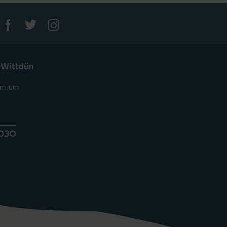
 Wittdün
 Amrum
e
4030