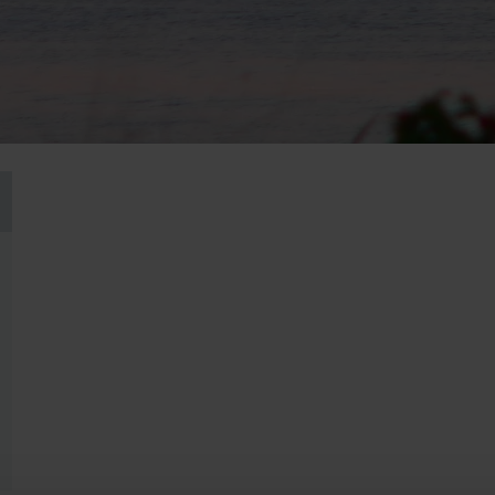
o
So
2
9
9
6
16
3
23