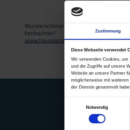
24
24
25
25
26
26
27
27
28
28
29
29
31
31
1
1
2
2
3
3
4
4
5
5
Wunderschöner Blick aufs` Wattenmeer - das
Zustimmung
beobachten!
www.hausseesand.wordpress.com
Diese Webseite verwendet 
Wir verwenden Cookies, um I
und die Zugriffe auf unsere 
Website an unsere Partner fü
möglicherweise mit weiteren
der Dienste gesammelt habe
Einwilligungsauswahl
Notwendig