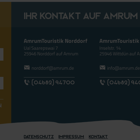
Ihr Kontakt auf Amrum
AmrumTouristik Norddorf
AmrumTouristik
Ual Saarepswai 7
Inselstr. 14
25946 Norddorf auf Amrum
25946 Wittdün auf
norddorf@amrum.de
info@amrum.d
(04682) 94700
(04682) 9
N
Datenschutz
Impressum
Kontakt