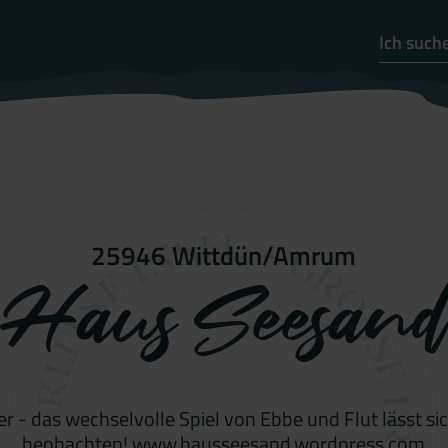
25946 Wittdün/Amrum
Haus Seesand
- das wechselvolle Spiel von Ebbe und Flut lässt sic
beobachten! www.hausseesand.wordpress.com