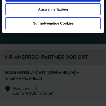
Hunde erlaubt
Auswahl erlauben
Nichtraucher
Nur notwendige Cookies
PKW-Stellplatz
Ihr Ansprechpartner vor Ort
Haus Monsun (Wittdün/Amrum) -
Stephanie Preuß
Möwenweg 3
25946 Wittdün/Amrum