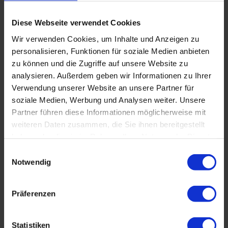
Spielstraße ist. Zum Südstrand mit der "StrandBar
Seehund" und dem Kinderspielplatz sind es nur ca.
Diese Webseite verwendet Cookies
150 Meter. Direkt dahinter schließt sich der große
Wir verwenden Cookies, um Inhalte und Anzeigen zu
Kniepsand mit seiner unendlichen Weite an. Der
personalisieren, Funktionen für soziale Medien anbieten
kleinere Nordstrand ist ebenfalls nur ca. 200 Meter
zu können und die Zugriffe auf unsere Website zu
entfernt. Zum Ortskern mit seinen Geschäften sind
analysieren. Außerdem geben wir Informationen zu Ihrer
es zu Fuß ca. 5 Minuten, zum Fährhafen ca. 10
Verwendung unserer Website an unsere Partner für
Minuten. Restaurants, Fahrradverleih und den
soziale Medien, Werbung und Analysen weiter. Unsere
Kurpark finden Sie in unmittelbarem Umkreis.
Partner führen diese Informationen möglicherweise mit
weiteren Daten zusammen, die Sie ihnen bereitgestellt
Beide Wohnungen sind 2014 aufwendig renoviert
haben oder die sie im Rahmen Ihrer Nutzung der Dienste
worden. Wir können Ihnen also einen richtig schönen
gesammelt haben.
Einwilligungsauswahl
Urlaub in toller Atmosphäre anbieten und freuen uns
Notwendig
auf Ihre Buchung.
Präferenzen
Alle Wohnungen sind Nichtraucherwohnungen,
allerdings ist das Rauchen auf dem Balkon und der
Terrasse erlaubt. Haustiere sind leider nicht erlaubt.
Statistiken