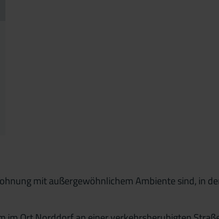
o
So
2
9
9
6
16
3
23
30
30
6
6
ohnung mit außergewöhnlichem Ambiente sind, in der 
im Ort Norddorf an einer verkehrsberuhigten Straße. E