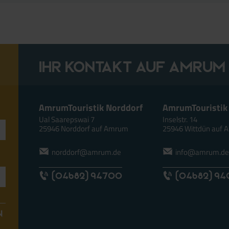
Ihr Kontakt auf Amrum
AmrumTouristik Norddorf
AmrumTouristik
Ual Saarepswai 7
Inselstr. 14
25946 Norddorf auf Amrum
25946 Wittdün auf
norddorf@amrum.de
info@amrum.d
(04682) 94700
(04682) 9
N