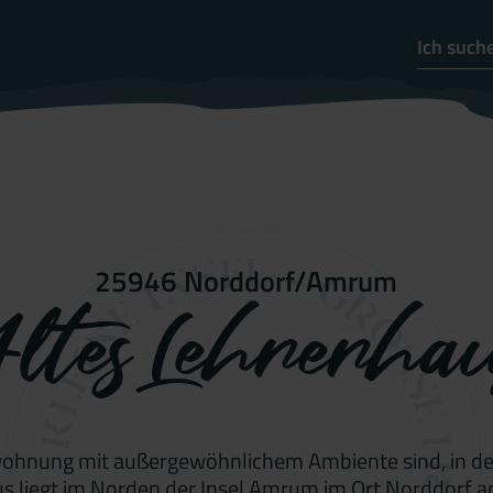
25946 Norddorf/Amrum
ltes Lehrerha
wohnung mit außergewöhnlichem Ambiente sind, in der 
Haus liegt im Norden der Insel Amrum im Ort Norddorf 