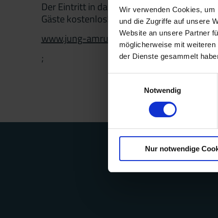
Der Eintritt in das neu eröffnete Fitnessstu
Wir verwenden Cookies, um I
Gäste kostenlos!
und die Zugriffe auf unsere 
Website an unsere Partner fü
www.jung-amrum.de
möglicherweise mit weiteren
;
der Dienste gesammelt habe
Einwilligungsauswahl
Notwendig
Nur notwendige Cook