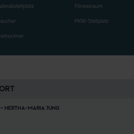
äderabstellplatz
Fitnessraum
raucher
PKW-Stellplatz
etrockner
 Ort
- Hertha-Maria Jung