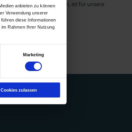
nd vielen attraktiven Kursen, ist für unsere
 Medien anbieten zu können
hrer Verwendung unserer
 führen diese Informationen
ie im Rahmen Ihrer Nutzung
Marketing
Cookies zulassen