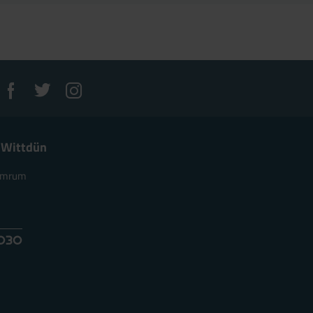
 Wittdün
 Amrum
e
4030