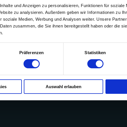
dio "Eilun Fit" in Norddorf, mit großem Saunabereich u
nhalte und Anzeigen zu personalisieren, Funktionen für soziale
Website zu analysieren. Außerdem geben wir Informationen zu I
r soziale Medien, Werbung und Analysen weiter. Unsere Partner
 Daten zusammen, die Sie ihnen bereitgestellt haben oder die s
n.
Präferenzen
Statistiken
ies
Auswahl erlauben