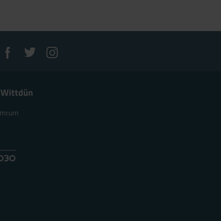
 Wittdün
 Amrum
e
4030