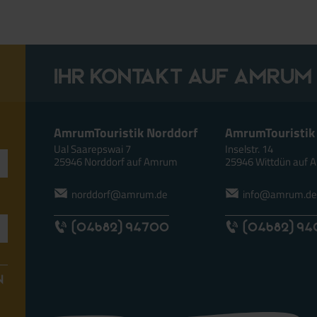
Ihr Kontakt auf Amrum
AmrumTouristik Norddorf
AmrumTouristik
Ual Saarepswai 7
Inselstr. 14
25946 Norddorf auf Amrum
25946 Wittdün auf
norddorf@amrum.de
info@amrum.d
(04682) 94700
(04682) 9
N