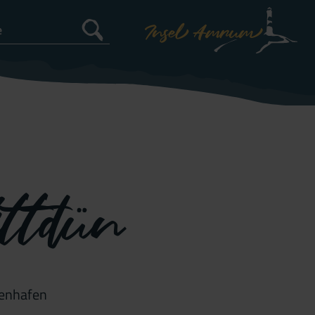
ittdün
henhafen