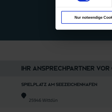
Nur notwendige Cook
Ihr Ansprechpartner vor
Spielplatz am Seezeichenhafen
25946 Wittdün