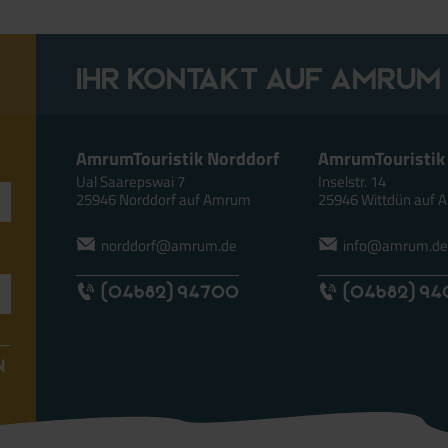
Ihr Kontakt auf Amrum
AmrumTouristik Norddorf
AmrumTouristik
Ual Saarepswai 7
Inselstr. 14
25946 Norddorf auf Amrum
25946 Wittdün auf
norddorf@amrum.de
info@amrum.d
(04682) 94700
(04682) 9
N