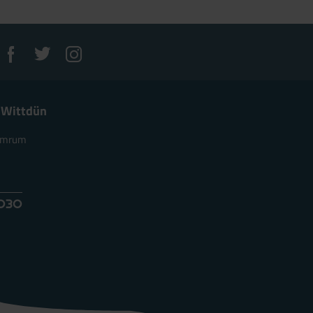
 Wittdün
 Amrum
e
4030