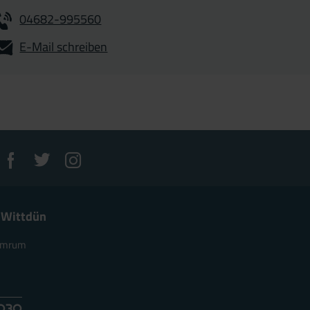
04682-995560
E-Mail schreiben
 Wittdün
 Amrum
e
4030