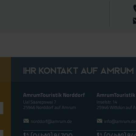
Ihr Kontakt auf Amrum
AmrumTouristik Norddorf
AmrumTouristik
Ual Saarepswai 7
Inselstr. 14
25946 Norddorf auf Amrum
25946 Wittdün auf
norddorf@amrum.de
info@amrum.d
(04682) 94700
(04682) 9