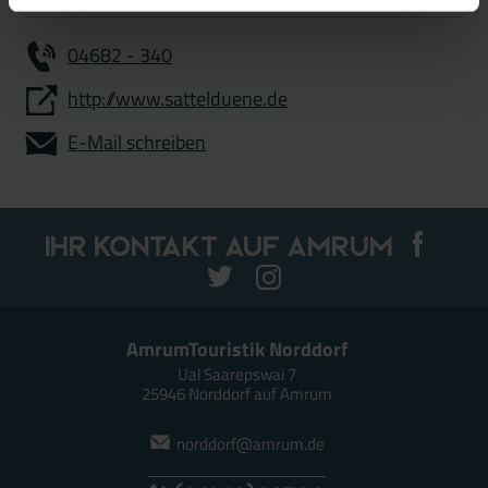
04682 - 340
http://www.sattelduene.de
E-Mail schreiben
Ihr Kontakt auf Amrum
AmrumTouristik Norddorf
Ual Saarepswai 7
25946 Norddorf auf Amrum
norddorf@amrum.de