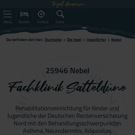
Insel Amrum
Menü
Buchen
Umfeld
Suche
Sie befinden sich hier:
Startseite
>
Die Insel
>
Inseldörfer
>
Nebel
25946 Nebel
Fachklinik Satteldüne
Rehabilitationseinrichtung für Kinder und
Jugendliche der Deutschen Rentenversicherung
Nord mit den Behandlungsschwerpunkten
Asthma, Neurodermitis, Adipositas,