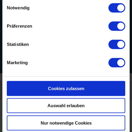
Einwilligungsauswahl
Notwendig
Präferenzen
Statistiken
Marketing
große Karte öffnen
Cookies zulassen
Ihr Ansprechpartner vor Ort
Auswahl erlauben
Fachklinik Satteldüne
Tanenwai 32
Nur notwendige Cookies
25946 Nebel