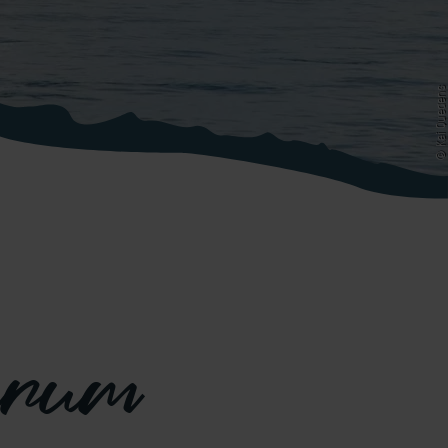
© Kai Quedens
mrum