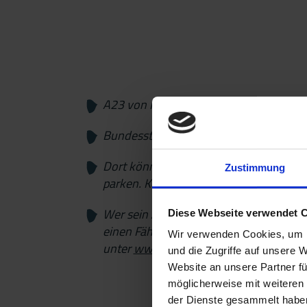
A23 von Hamburg über Heide
Bundesstraße 5 nach Dagebüll
Dort können Sie auf kostenpflichtigen
Zustimmung
parken. Keine Anmeldung. I
nfos hier.
Wer sein Auto mit auf die Insel nehmen 
Diese Webseite verwendet 
einen Fährplatz bei der Wyker Dampfsch
Wir verwenden Cookies, um I
unter
www.faehre.de
und die Zugriffe auf unsere 
Website an unsere Partner fü
möglicherweise mit weiteren
der Dienste gesammelt habe