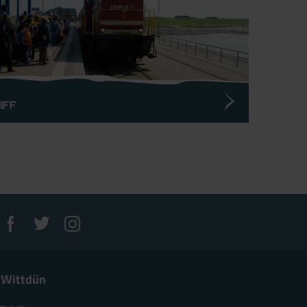
iff
 Wittdün