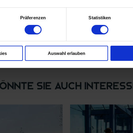
Präferenzen
Statistiken
ies
Auswahl erlauben
könnte Sie auch interess
© Kai Quedens