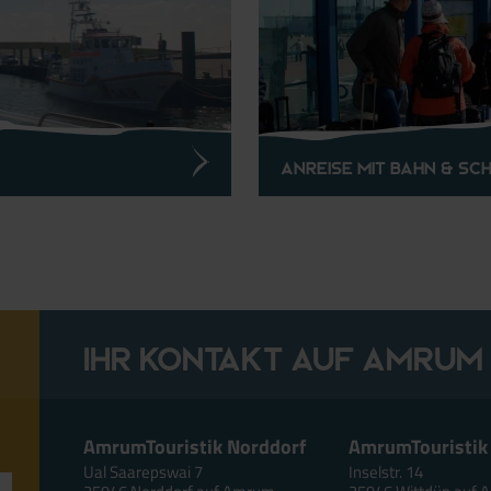
Anreise mit Bahn & Sch
Ihr Kontakt auf Amrum
AmrumTouristik Norddorf
AmrumTouristik
Ual Saarepswai 7
Inselstr. 14