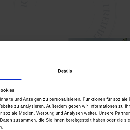
 Parkplätzen/Garagen
Details
möchte, sollte rechtzeitig
Cookies
iffs-Reederei reservieren
nhalte und Anzeigen zu personalisieren, Funktionen für soziale
Website zu analysieren. Außerdem geben wir Informationen zu I
r soziale Medien, Werbung und Analysen weiter. Unsere Partner
 Daten zusammen, die Sie ihnen bereitgestellt haben oder die s
n.