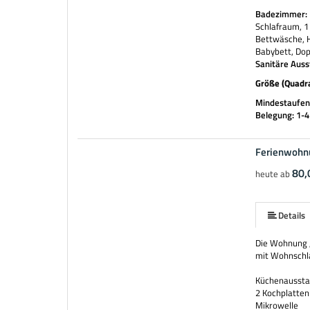
Badezimmer:
Schlafraum, 1
Bettwäsche, H
Babybett, Dop
Sanitäre Auss
Größe (Quadr
Mindestaufent
Belegung: 1-
Ferienwohn
mehr (5 ) »
80,
heute ab
Details
Die Wohnung „
mit Wohnschl
Küchenaussta
2 Kochplatten
Mikrowelle