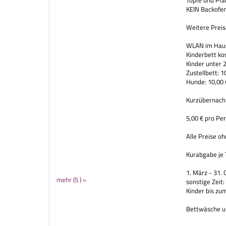
Töpfe und Pf
KEIN Backofe
Weitere Prei
WLAN im Haus
Kinderbett kos
Kinder unter 2
Zustellbett: 1
Hunde: 10,00 
Kurzübernach
5,00 € pro Pe
Alle Preise o
Kurabgabe je 
1. März - 31.
mehr (5 ) »
sonstige Zeit:
Kinder bis zum
Bettwäsche un