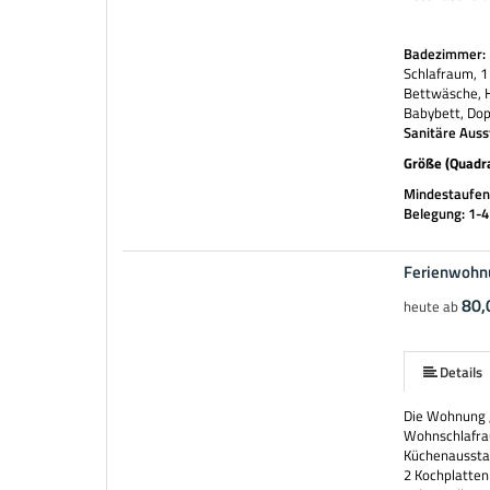
Badezimmer:
Schlafraum, 1
Bettwäsche, H
Babybett, Dop
Sanitäre Auss
Größe (Quadr
Mindestaufent
Belegung: 1-
Ferienwohn
mehr (5 ) »
80,
heute ab
Details
Die Wohnung „
Wohnschlafra
Küchenaussta
2 Kochplatten