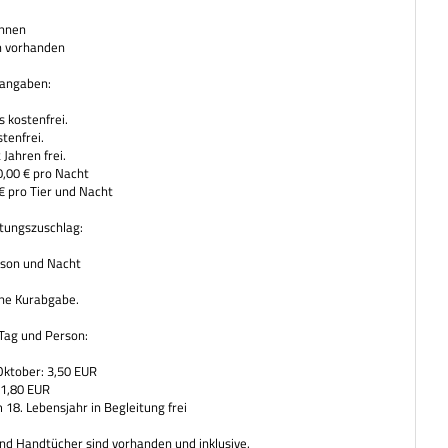
annen
n vorhanden
sangaben:
 kostenfrei.
tenfrei.
 Jahren frei.
0,00 € pro Nacht
€ pro Tier und Nacht
tungszuschlag:
rson und Nacht
hne Kurabgabe.
Tag und Person:
 Oktober: 3,50 EUR
 1,80 EUR
 18. Lebensjahr in Begleitung frei
d Handtücher sind vorhanden und inklusive.