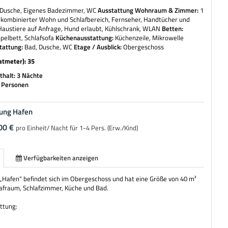
Dusche, Eigenes Badezimmer, WC
Ausstattung Wohnraum & Zimmer:
1
 kombinierter Wohn und Schlafbereich, Fernseher, Handtücher und
austiere auf Anfrage, Hund erlaubt, Kühlschrank, WLAN
Betten:
pelbett, Schlafsofa
Küchenausstattung:
Küchenzeile, Mikrowelle
tattung:
Bad, Dusche, WC
Etage / Ausblick:
Obergeschoss
atmeter): 35
halt: 3 Nächte
4 Personen
ung Hafen
00 €
pro Einheit/ Nacht für 1-4 Pers. (Erw./Kind)
Verfügbarkeiten anzeigen
Hafen“ befindet sich im Obergeschoss und hat eine Größe von 40 m²
afraum, Schlafzimmer, Küche und Bad.
ttung: