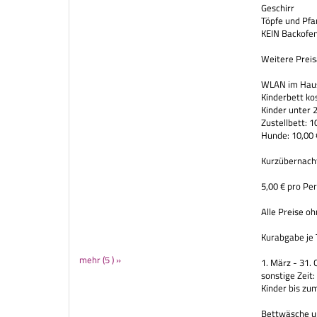
Geschirr
Töpfe und Pf
KEIN Backofe
Weitere Prei
WLAN im Haus
Kinderbett kos
Kinder unter 2
Zustellbett: 1
Hunde: 10,00 
Kurzübernach
5,00 € pro Pe
Alle Preise o
Kurabgabe je 
mehr (5 ) »
1. März - 31.
sonstige Zeit:
Kinder bis zum
Bettwäsche un