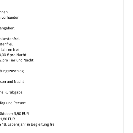
annen
n vorhanden
sangaben:
 kostenfrei.
tenfrei.
 Jahren frei.
0,00 € pro Nacht
€ pro Tier und Nacht
tungszuschlag:
rson und Nacht
hne Kurabgabe.
Tag und Person:
 Oktober: 3,50 EUR
 1,80 EUR
 18. Lebensjahr in Begleitung frei