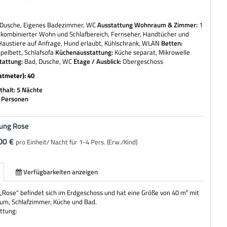
Dusche, Eigenes Badezimmer, WC
Ausstattung Wohnraum & Zimmer:
1
 kombinierter Wohn und Schlafbereich, Fernseher, Handtücher und
austiere auf Anfrage, Hund erlaubt, Kühlschrank, WLAN
Betten:
pelbett, Schlafsofa
Küchenausstattung:
Küche separat, Mikrowelle
tattung:
Bad, Dusche, WC
Etage / Ausblick:
Obergeschoss
atmeter): 40
halt: 5 Nächte
4 Personen
ung Rose
00 €
pro Einheit/ Nacht für 1-4 Pers. (Erw./Kind)
Verfügbarkeiten anzeigen
Rose“ befindet sich im Erdgeschoss und hat eine Größe von 40 m² mit
um, Schlafzimmer, Küche und Bad.
ttung: