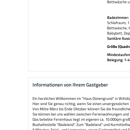
Bettwäsche un
Badezimmer:
Schlafraum, 1
Bettwäsche, H
Babybett, Dop
Sanitäre Auss
Größe (Quadr
Mindestaufent
Belegung: 1-
Informationen von Ihrem Gastgeber
Ein herzliches Willkommen im "Haus Dünengrund" in Wittd
Hier sind Sie genau richtig, wenn Sie einen unvergesslich
Von Mitte März bis Ende Oktober können Sie die freundlic
Sie können bei uns wählen zwischen Ferienwohnungen und 
Das beliebte Ferienhaus liegt im eigenen ca. 10.000qm gr
Bushaltestelle "Badeland". Zum "Badeland" und Kurmittelh
5 Minuten. Spiel- und Liegewiese, sowie Gartenmöbel und 