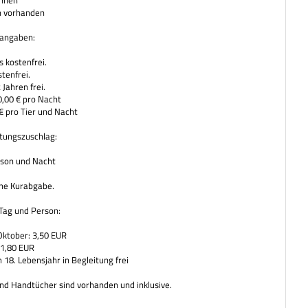
annen
n vorhanden
sangaben:
 kostenfrei.
tenfrei.
 Jahren frei.
0,00 € pro Nacht
€ pro Tier und Nacht
tungszuschlag:
rson und Nacht
hne Kurabgabe.
Tag und Person:
 Oktober: 3,50 EUR
 1,80 EUR
 18. Lebensjahr in Begleitung frei
d Handtücher sind vorhanden und inklusive.