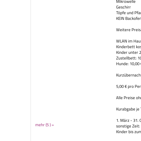
Mikrowelle
Geschirr
Töpfe und Pf
KEIN Backofe
Weitere Prei
WLAN im Haus
Kinderbett kos
Kinder unter 2
Zustellbett: 1
Hunde: 10,00 
Kurzübernach
5,00 € pro Pe
Alle Preise o
Kurabgabe je 
1. März - 31.
mehr (5 ) »
sonstige Zeit:
Kinder bis zum