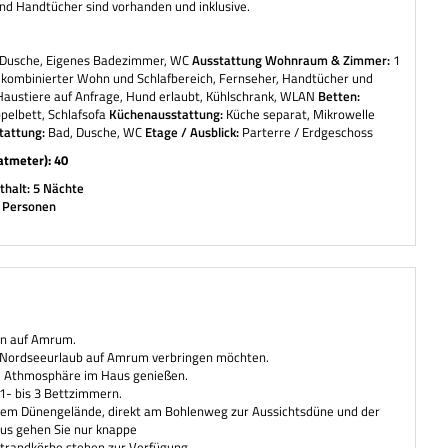
d Handtücher sind vorhanden und inklusive.
Dusche, Eigenes Badezimmer, WC
Ausstattung Wohnraum & Zimmer:
1
 kombinierter Wohn und Schlafbereich, Fernseher, Handtücher und
austiere auf Anfrage, Hund erlaubt, Kühlschrank, WLAN
Betten:
pelbett, Schlafsofa
Küchenausstattung:
Küche separat, Mikrowelle
tattung:
Bad, Dusche, WC
Etage / Ausblick:
Parterre / Erdgeschoss
atmeter): 40
halt: 5 Nächte
4 Personen
ün auf Amrum.
en Nordseeurlaub auf Amrum verbringen möchten.
he Athmosphäre im Haus genießen.
1- bis 3 Bettzimmern.
oßem Dünengelände, direkt am Bohlenweg zur Aussichtsdüne und der
aus gehen Sie nur knappe
Strandkörbe stehen zur Verfügung.