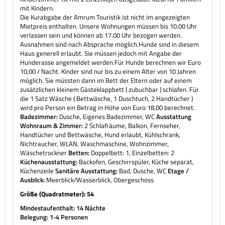
mit Kindern.
Die Kurabgabe der Amrum Touristik ist nicht im angezeigten
Mietpreis enthalten. Unsere Wohnungen müssen bis 10.00 Uhr
verlassen sein und können ab 17.00 Uhr bezogen werden.
Ausnahmen sind nach Absprache möglich.Hunde sind in diesem
Haus generell erlaubt. Sie müssen jedoch mit Angabe der
Hunderasse angemeldet werden.Für Hunde berechnen wir Euro
10,00 / Nacht. Kinder sind nur bis zu einem Alter von 10 Jahren
möglich. Sie müssten dann im Bett der Eltern oder auf einem
zusätzlichen kleinem Gästeklappbett ( zubuchbar ) schlafen. Für
die 1 Satz Wäsche ( Bettwäsche, 1 Duschtuch, 2 Handtücher )
wird pro Person ein Betrag in Höhe von Euro 18,00 berechnet.
Badezimmer:
Dusche, Eigenes Badezimmer, WC
Ausstattung
Wohnraum & Zimmer:
2 Schlafräume, Balkon, Fernseher,
Handtücher und Bettwäsche, Hund erlaubt, Kühlschrank,
Nichtraucher, WLAN, Waschmaschine, Wohnzimmer,
Wäschetrockner
Betten:
Doppelbett: 1, Einzelbetten: 2
Küchenausstattung:
Backofen, Geschirrspüler, Küche separat,
Küchenzeile
Sanitäre Ausstattung:
Bad, Dusche, WC
Etage /
Ausblick:
Meerblick/Wasserblick, Obergeschoss
Größe (Quadratmeter): 54
Mindestaufenthalt: 14 Nächte
Belegung: 1-4 Personen