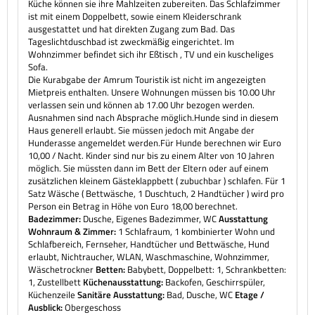
Küche können sie ihre Mahlzeiten zubereiten. Das Schlafzimmer
ist mit einem Doppelbett, sowie einem Kleiderschrank
ausgestattet und hat direkten Zugang zum Bad. Das
Tageslichtduschbad ist zweckmäßig eingerichtet. Im
Wohnzimmer befindet sich ihr Eßtisch , TV und ein kuscheliges
Sofa.
Die Kurabgabe der Amrum Touristik ist nicht im angezeigten
Mietpreis enthalten. Unsere Wohnungen müssen bis 10.00 Uhr
verlassen sein und können ab 17.00 Uhr bezogen werden.
Ausnahmen sind nach Absprache möglich.Hunde sind in diesem
Haus generell erlaubt. Sie müssen jedoch mit Angabe der
Hunderasse angemeldet werden.Für Hunde berechnen wir Euro
10,00 / Nacht. Kinder sind nur bis zu einem Alter von 10 Jahren
möglich. Sie müssten dann im Bett der Eltern oder auf einem
zusätzlichen kleinem Gästeklappbett ( zubuchbar ) schlafen. Für 1
Satz Wäsche ( Bettwäsche, 1 Duschtuch, 2 Handtücher ) wird pro
Person ein Betrag in Höhe von Euro 18,00 berechnet.
Badezimmer:
Dusche, Eigenes Badezimmer, WC
Ausstattung
Wohnraum & Zimmer:
1 Schlafraum, 1 kombinierter Wohn und
Schlafbereich, Fernseher, Handtücher und Bettwäsche, Hund
erlaubt, Nichtraucher, WLAN, Waschmaschine, Wohnzimmer,
Wäschetrockner
Betten:
Babybett, Doppelbett: 1, Schrankbetten:
1, Zustellbett
Küchenausstattung:
Backofen, Geschirrspüler,
Küchenzeile
Sanitäre Ausstattung:
Bad, Dusche, WC
Etage /
Ausblick:
Obergeschoss