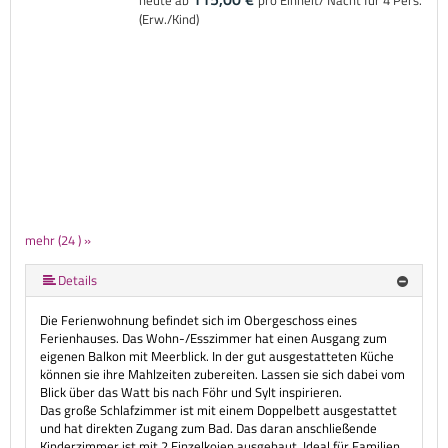
(Erw./Kind)
mehr (24 ) »
mehr (24 ) »
mehr (24 ) »
mehr (24 ) »
mehr (24 ) »
mehr (24 ) »
mehr (24 ) »
mehr (24 ) »
mehr (24 ) »
mehr (24 ) »
mehr (24 ) »
mehr (24 ) »
mehr (24 ) »
mehr (24 ) »
mehr (24 ) »
mehr (24 ) »
mehr (24 ) »
mehr (24 ) »
mehr (24 ) »
mehr (24 ) »
mehr (24 ) »
Details
Die Ferienwohnung befindet sich im Obergeschoss eines
Ferienhauses. Das Wohn-/Esszimmer hat einen Ausgang zum
eigenen Balkon mit Meerblick. In der gut ausgestatteten Küche
können sie ihre Mahlzeiten zubereiten. Lassen sie sich dabei vom
Blick über das Watt bis nach Föhr und Sylt inspirieren.
Das große Schlafzimmer ist mit einem Doppelbett ausgestattet
und hat direkten Zugang zum Bad. Das daran anschließende
Kinderzimmer ist mit 2 Einzelkojen ausgebaut. Ideal für Familien