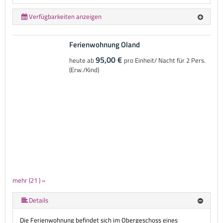
Verfügbarkeiten anzeigen
Ferienwohnung Oland
95,00 €
heute ab
pro Einheit/ Nacht für 2 Pers.
(Erw./Kind)
mehr (21 ) »
mehr (21 ) »
mehr (21 ) »
mehr (21 ) »
mehr (21 ) »
mehr (21 ) »
mehr (21 ) »
mehr (21 ) »
mehr (21 ) »
mehr (21 ) »
mehr (21 ) »
mehr (21 ) »
mehr (21 ) »
mehr (21 ) »
mehr (21 ) »
mehr (21 ) »
mehr (21 ) »
mehr (21 ) »
Details
Die Ferienwohnung befindet sich im Obergeschoss eines