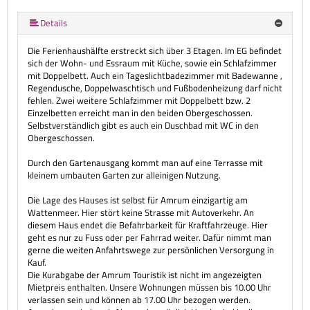
mehr (33 ) »
mehr (33 ) »
mehr (33 ) »
mehr (33 ) »
mehr (33 ) »
mehr (33 ) »
mehr (33 ) »
mehr (33 ) »
mehr (33 ) »
mehr (33 ) »
mehr (33 ) »
mehr (33 ) »
mehr (33 ) »
mehr (33 ) »
mehr (33 ) »
mehr (33 ) »
mehr (33 ) »
mehr (33 ) »
mehr (33 ) »
mehr (33 ) »
mehr (33 ) »
mehr (33 ) »
mehr (33 ) »
mehr (33 ) »
mehr (33 ) »
mehr (33 ) »
mehr (33 ) »
mehr (33 ) »
mehr (33 ) »
Details
Die Ferienhaushälfte erstreckt sich über 3 Etagen. Im EG befindet
sich der Wohn- und Essraum mit Küche, sowie ein Schlafzimmer
mit Doppelbett. Auch ein Tageslichtbadezimmer mit Badewanne ,
Regendusche, Doppelwaschtisch und Fußbodenheizung darf nicht
fehlen. Zwei weitere Schlafzimmer mit Doppelbett bzw. 2
Einzelbetten erreicht man in den beiden Obergeschossen.
Selbstverständlich gibt es auch ein Duschbad mit WC in den
Obergeschossen.
Durch den Gartenausgang kommt man auf eine Terrasse mit
kleinem umbauten Garten zur alleinigen Nutzung.
Die Lage des Hauses ist selbst für Amrum einzigartig am
Wattenmeer. Hier stört keine Strasse mit Autoverkehr. An
diesem Haus endet die Befahrbarkeit für Kraftfahrzeuge. Hier
geht es nur zu Fuss oder per Fahrrad weiter. Dafür nimmt man
gerne die weiten Anfahrtswege zur persönlichen Versorgung in
Kauf.
Die Kurabgabe der Amrum Touristik ist nicht im angezeigten
Mietpreis enthalten. Unsere Wohnungen müssen bis 10.00 Uhr
verlassen sein und können ab 17.00 Uhr bezogen werden.