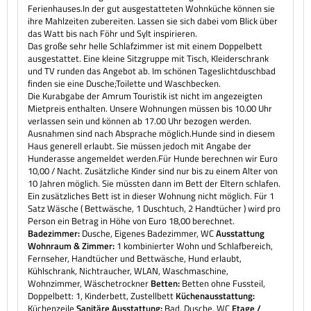
Ferienhauses.In der gut ausgestatteten Wohnküche können sie
ihre Mahlzeiten zubereiten. Lassen sie sich dabei vom Blick über
das Watt bis nach Föhr und Sylt inspirieren.
Das große sehr helle Schlafzimmer ist mit einem Doppelbett
ausgestattet. Eine kleine Sitzgruppe mit Tisch, Kleiderschrank
und TV runden das Angebot ab. Im schönen Tageslichtduschbad
finden sie eine Dusche;Toilette und Waschbecken.
Die Kurabgabe der Amrum Touristik ist nicht im angezeigten
Mietpreis enthalten. Unsere Wohnungen müssen bis 10.00 Uhr
verlassen sein und können ab 17.00 Uhr bezogen werden.
Ausnahmen sind nach Absprache möglich.Hunde sind in diesem
Haus generell erlaubt. Sie müssen jedoch mit Angabe der
Hunderasse angemeldet werden.Für Hunde berechnen wir Euro
10,00 / Nacht. Zusätzliche Kinder sind nur bis zu einem Alter von
10 Jahren möglich. Sie müssten dann im Bett der Eltern schlafen.
Ein zusätzliches Bett ist in dieser Wohnung nicht möglich. Für 1
Satz Wäsche ( Bettwäsche, 1 Duschtuch, 2 Handtücher ) wird pro
Person ein Betrag in Höhe von Euro 18,00 berechnet.
Badezimmer:
Dusche, Eigenes Badezimmer, WC
Ausstattung
Wohnraum & Zimmer:
1 kombinierter Wohn und Schlafbereich,
Fernseher, Handtücher und Bettwäsche, Hund erlaubt,
Kühlschrank, Nichtraucher, WLAN, Waschmaschine,
Wohnzimmer, Wäschetrockner
Betten:
Betten ohne Fussteil,
Doppelbett: 1, Kinderbett, Zustellbett
Küchenausstattung:
Küchenzeile
Sanitäre Ausstattung:
Bad, Dusche, WC
Etage /