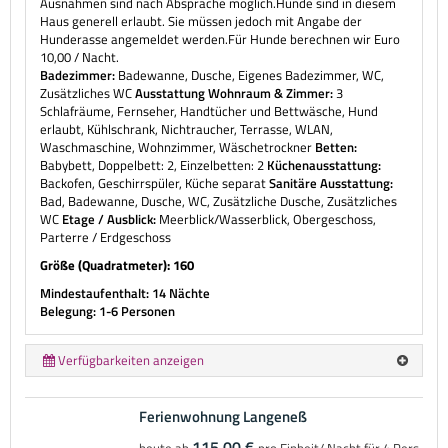
Ausnahmen sind nach Absprache möglich.Hunde sind in diesem
Haus generell erlaubt. Sie müssen jedoch mit Angabe der
Hunderasse angemeldet werden.Für Hunde berechnen wir Euro
10,00 / Nacht.
Badezimmer:
Badewanne, Dusche, Eigenes Badezimmer, WC,
Zusätzliches WC
Ausstattung Wohnraum & Zimmer:
3
Schlafräume, Fernseher, Handtücher und Bettwäsche, Hund
erlaubt, Kühlschrank, Nichtraucher, Terrasse, WLAN,
Waschmaschine, Wohnzimmer, Wäschetrockner
Betten:
Babybett, Doppelbett: 2, Einzelbetten: 2
Küchenausstattung:
Backofen, Geschirrspüler, Küche separat
Sanitäre Ausstattung:
Bad, Badewanne, Dusche, WC, Zusätzliche Dusche, Zusätzliches
WC
Etage / Ausblick:
Meerblick/Wasserblick, Obergeschoss,
Parterre / Erdgeschoss
Größe (Quadratmeter): 160
Mindestaufenthalt: 14 Nächte
Belegung: 1-6 Personen
Verfügbarkeiten anzeigen
Ferienwohnung Langeneß
115,00 €
heute ab
pro Einheit/ Nacht für 4 Pers.