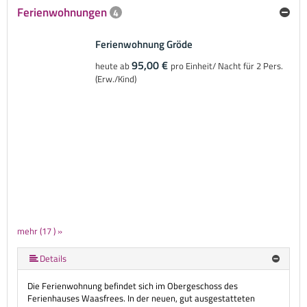
Ferienwohnungen
4
Ferienwohnung Gröde
95,00 €
heute ab
pro Einheit/ Nacht für 2 Pers.
(Erw./Kind)
mehr (17 ) »
mehr (17 ) »
mehr (17 ) »
mehr (17 ) »
mehr (17 ) »
mehr (17 ) »
mehr (17 ) »
mehr (17 ) »
mehr (17 ) »
mehr (17 ) »
mehr (17 ) »
mehr (17 ) »
mehr (17 ) »
mehr (17 ) »
Details
Die Ferienwohnung befindet sich im Obergeschoss des
Ferienhauses Waasfrees. In der neuen, gut ausgestatteten