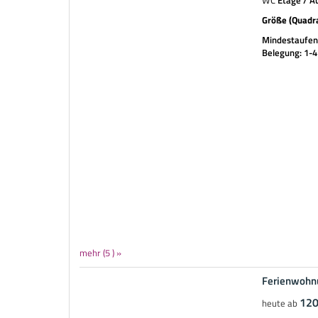
WC
Etage / Au
Größe (Quadr
Mindestaufent
Belegung: 1-
mehr (5 ) »
Ferienwohnu
mehr (7 ) »
mehr (7 ) »
mehr (7 ) »
120
heute ab