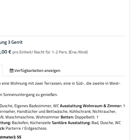
ng 3 Gerrit
,00 €
pro Einheit/ Nacht für 1-2 Pers. (Erw./Kind)
Verfügbarkeiten anzeigen
ie eine Wohnung mit zwei Terrassen, eine in Süd-, die zweite in West-
en Sonnenuntergang zu genießen.
Dusche, Eigenes Badezimmer, WC
Ausstattung Wohnraum & Zimmer:
1
ernseher, Handtücher und Bettwäsche, Kühlschrank, Nichtraucher,
LAN, Waschmaschine, Wohnzimmer
Betten:
Doppelbett: 1
ttung:
Backofen, Küchenzeile
Sanitäre Ausstattung:
Bad, Dusche, WC
ick:
Parterre / Erdgeschoss
atmeter): 55