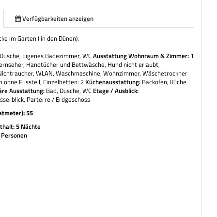
Verfügbarkeiten anzeigen
ke im Garten ( in den Dünen).
Dusche, Eigenes Badezimmer, WC
Ausstattung Wohnraum & Zimmer:
1
ernseher, Handtücher und Bettwäsche, Hund nicht erlaubt,
 Nichtraucher, WLAN, Waschmaschine, Wohnzimmer, Wäschetrockner
 ohne Fussteil, Einzelbetten: 2
Küchenausstattung:
Backofen, Küche
äre Ausstattung:
Bad, Dusche, WC
Etage / Ausblick:
serblick, Parterre / Erdgeschoss
atmeter): 55
halt: 5 Nächte
2 Personen