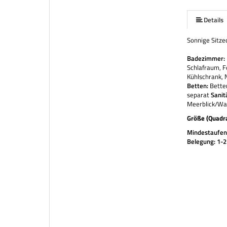
Details
Sonnige Sitzec
Badezimmer:
Schlafraum, F
Kühlschrank,
Betten:
Betten
separat
Sanit
Meerblick/Was
Größe (Quadr
Mindestaufent
Belegung: 1-