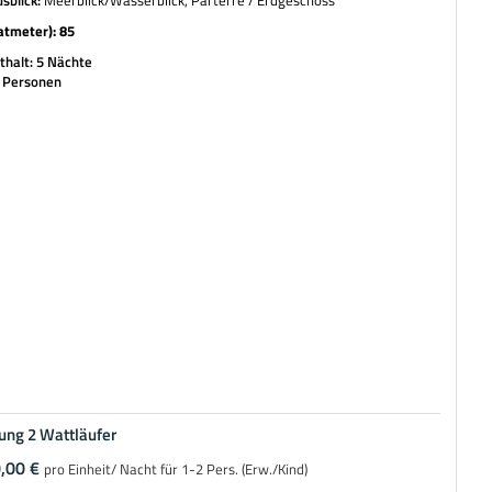
sblick:
Meerblick/Wasserblick, Parterre / Erdgeschoss
atmeter): 85
halt: 5 Nächte
4 Personen
ng 2 Wattläufer
,00 €
pro Einheit/ Nacht für 1-2 Pers. (Erw./Kind)