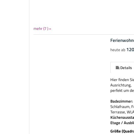
mehr (7 ) »
Ferienwohnu
mehr (7 ) »
mehr (7 ) »
mehr (7 ) »
120
heute ab
Details
Hier finden S
Ausrichtung,
perfekt um d
Badezimmer:
Schlafraum, F
Terrasse, W
Küchenaussta
Etage / Ausbl
Größe (Quadr